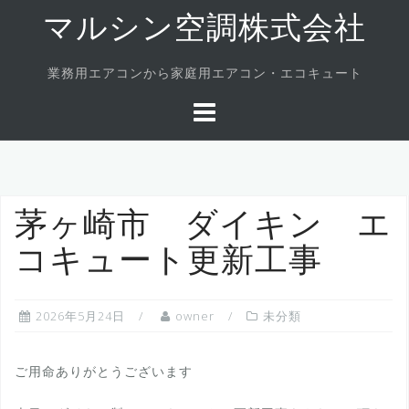
Skip
マルシン空調株式会社
to
content
業務用エアコンから家庭用エアコン・エコキュート
茅ヶ崎市 ダイキン エ
コキュート更新工事
2026年5月24日
owner
未分類
ご用命ありがとうございます