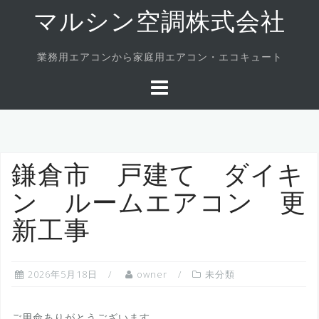
Skip
マルシン空調株式会社
to
content
業務用エアコンから家庭用エアコン・エコキュート
鎌倉市 戸建て ダイキ
ン ルームエアコン 更
新工事
2026年5月18日
owner
未分類
ご用命ありがとうございます