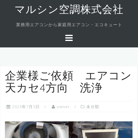
Skip
マルシン空調株式会社
to
content
業務用エアコンから家庭用エアコン・エコキュート
企業様ご依頼 エアコン
天カセ4方向 洗浄
2025年7月5日
owner
未分類