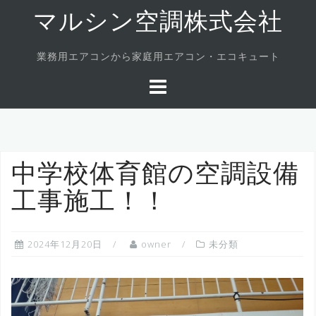
Skip
マルシン空調株式会社
to
content
業務用エアコンから家庭用エアコン・エコキュート
中学校体育館の空調設備
工事施工！！
2024年12月20日
owner
未分類