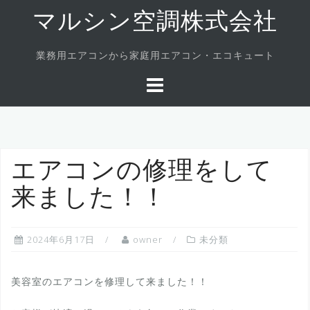
Skip
マルシン空調株式会社
to
content
業務用エアコンから家庭用エアコン・エコキュート
エアコンの修理をして
来ました！！
2024年6月17日
owner
未分類
美容室のエアコンを修理して来ました！！